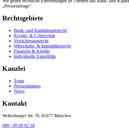
Wir geben rechtliche Einordnungen zu Themen aus Bank- und Kapitalm
„Presseanfrage“.
Rechtsgebiete
Bank- und Kapitalmarktrecht
Krypto- & Cybercrime
Versicherungsrecht
Wirtschafts- & Immobilienrecht
Finanzen & Kredite
Individuelle Einzelfälle
Kanzlei
Team
Pressestimmen
News
Kontakt
Weltenburger Str. 70, 81677 München
089 / 49 00 92 18