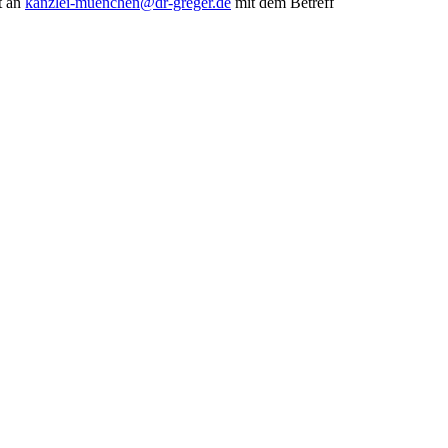
t an
kanzlei-muenchen@dr-greger.de
mit dem Betreff